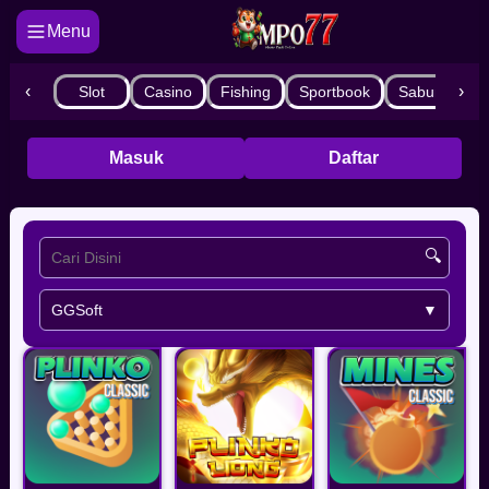
Menu
‹
›
Slot
Casino
Fishing
Sportbook
Sabung
M
Masuk
Daftar
🔍
GGSoft
▼