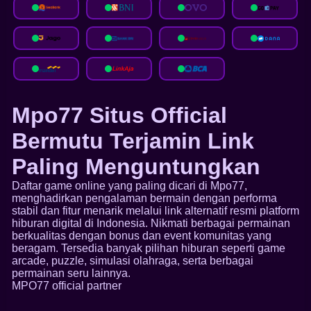
Mpo77 Situs Official
Bermutu Terjamin Link
Paling Menguntungkan
Daftar game online yang paling dicari di
Mpo77
,
menghadirkan pengalaman bermain dengan performa
stabil dan fitur menarik melalui link alternatif resmi platform
hiburan digital di Indonesia. Nikmati berbagai permainan
berkualitas dengan bonus dan event komunitas yang
beragam. Tersedia banyak pilihan hiburan seperti game
arcade, puzzle, simulasi olahraga, serta berbagai
permainan seru lainnya.
MPO77 official partner