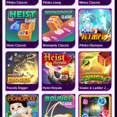
Plinko Classic
Plinko Liong
Mines Classic
Heist Classic
Monopoly Classic
Plinko Olympus
Fossils Digger
Heist Royale
Snake & Ladder Jungle